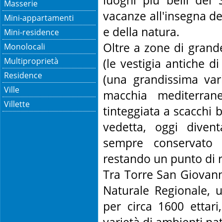
luoghi più belli del 
Masserie
vacanze all'insegna del
Mini-appartamenti
e della natura.
Mini-residence
Oltre a zone di grand
Monolocali
Multiproprietà
(le vestigia antiche d
Residence
(una grandissima var
Ville
macchia mediterrane
Villette
tinteggiata a scacchi 
vedetta, oggi diven
sempre conservato 
restando un punto di 
Tra Torre San Giovanni
Naturale Regionale, u
per circa 1600 ettari