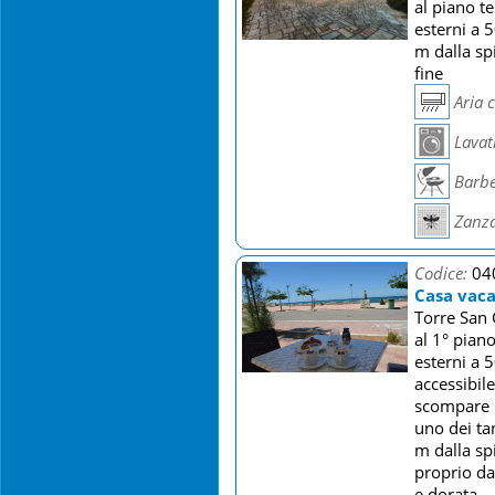
al piano t
esterni a 
m dalla sp
fine
Aria 
Lavat
Barb
Zanza
Codice:
04
Casa vaca
Torre San 
al 1° pian
esterni a 
accessibile
scompare n
uno dei tan
m dalla sp
proprio dal
e dorata.