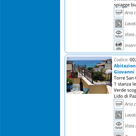
spiagge b
Aria 
Lavat
Vista
Inter
Codice:
00
Abitazion
Giovanni
Torre San 
1 stanza l
Verde scog
Lido di Pa
Aria 
Lavat
Vista