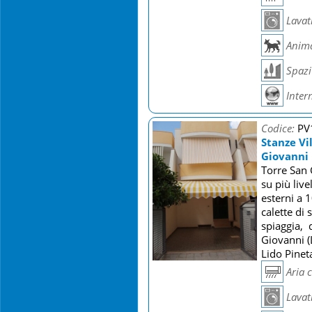
Lavat
Anima
Spazi 
Inter
Codice:
PV
Stanze Vi
Giovanni
Torre San 
su più live
esterni a 
calette di
spiaggia, 
Giovanni (
Lido Pineta
Aria 
Lavat