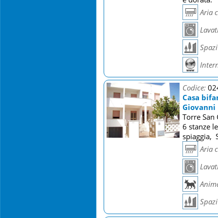
Aria 
Lavat
Spazi 
Inter
Codice:
02
Casa bifa
Giovanni
Torre San 
6 stanze l
spiaggia, 
Aria 
Lavat
Anima
Spazi 