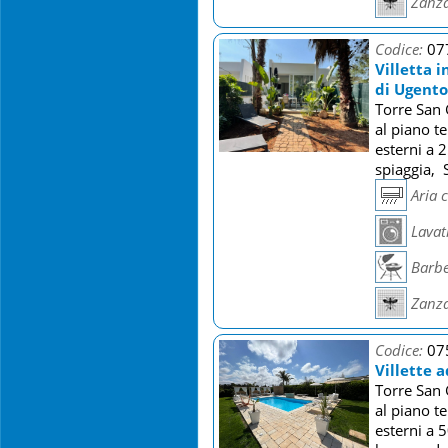
Zanza
Codice:
07
Villetta 
di Ugento
Torre San 
al piano t
esterni a 
spiaggia, 
Aria 
Lavat
Barb
Zanza
Codice:
07
Villette a
Torre San 
al piano t
esterni a 