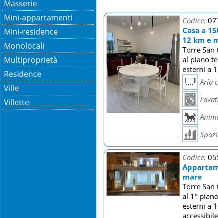
Masserie
Mini-appartamenti
Codice:
07
Casa a 15
Mini-residence
12 km e m
Monolocali
Torre San 
Multiproprietà
al piano t
esterni a 
Residence
Aria 
Ville
Lavat
Villette
Anima
Spazi 
Codice:
05
Appartam
mare
Torre San 
al 1° pian
esterni a 
accessibil