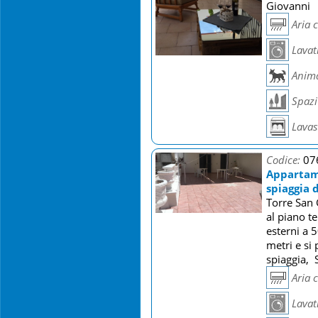
Giovanni
Aria 
Lavat
Anima
Spazi 
Lavast
Codice:
07
Appartame
spiaggia 
Torre San 
al piano t
esterni a 
metri e si
spiaggia, 
Aria 
Lavat