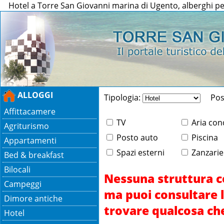
Hotel a Torre San Giovanni marina di Ugento, alberghi pe
ALLOGGI
Tipologia:
Posti
Affittacamere
TV
Aria con
Agriturismo
Posto auto
Piscina
Appartamenti
Spazi esterni
Zanzarie
Bed & breakfast
Bilocali
Nessuna struttura co
Campeggi
ma puoi consultare l
Dimore antiche
trovare qualcosa ch
Hotel