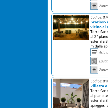
Zanza
Codice:
07
Grazioso 
vicino al
Torre San 
al 2° pian
esterni a 
m dalla sp
Aria 
Lavat
Zanza
Codice:
01
Villetta 
Torre San 
al piano t
esterni a 
spiaggia, 