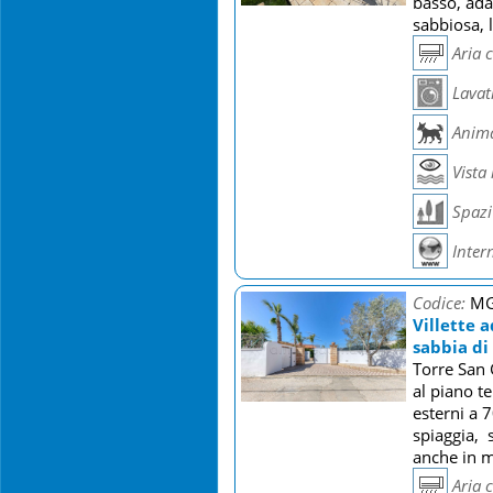
basso, ada
sabbiosa, l
Aria 
Lavat
Anima
Vista
Spazi 
Inter
Codice:
M
Villette a
sabbia di
Torre San 
al piano t
esterni a 
spiaggia, 
anche in 
Aria 