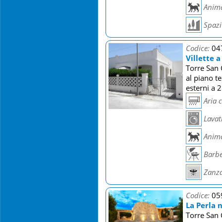
Anima
Spazi 
Codice:
04
Villette 
Torre San 
al piano t
esterni a 
Aria 
Lavat
Anima
Barb
Zanza
Codice:
05
La Perla 
Torre San 