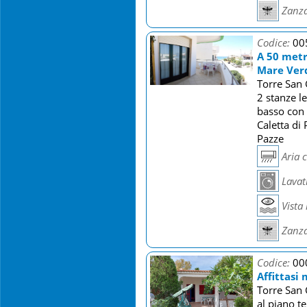
Zanza
Codice:
00
A 50 metr
Mare Ver
Torre San 
2 stanze l
basso con 
Caletta di 
Pazze
Aria 
Lavat
Vista
Zanza
Codice:
00
Affittasi
Torre San 
al piano t