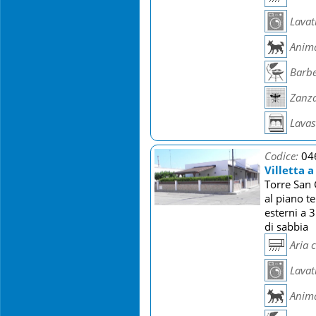
Lavat
Anima
Barb
Zanza
Lavast
Codice:
04
Villetta 
Torre San 
al piano t
esterni a 
di sabbia
Aria 
Lavat
Anima