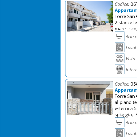
Codice:
06
Appartame
Torre San 
2 stanze l
mare, scog
Aria 
Lavat
Vista
Inter
Codice:
05
Appartame
Torre San 
al piano t
esterni a 
spiaggia, 
Aria 
Lavat