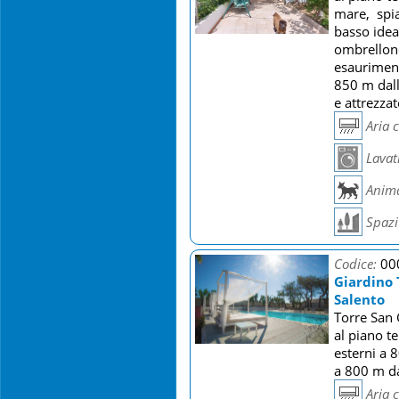
mare, spia
basso idea
ombrellone
esauriment
850 m dall
e attrezza
Aria 
Lavat
Anima
Spazi 
Codice:
00
Giardino 
Salento
Torre San 
al piano t
esterni a 
a 800 m da
Aria 