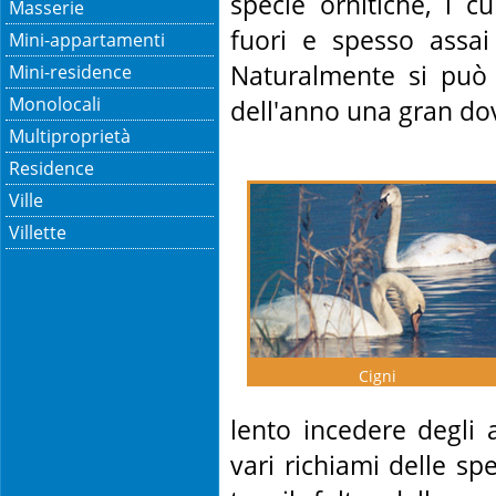
specie ornitiche, i cu
Masserie
fuori e spesso assai 
Mini-appartamenti
Naturalmente si può 
Mini-residence
Monolocali
dell'anno una gran dovi
Multiproprietà
Residence
Ville
Villette
Cigni
lento incedere degli a
vari richiami delle s