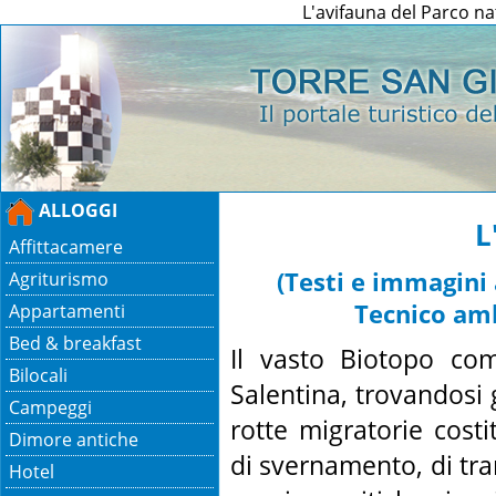
L'avifauna del Parco na
ALLOGGI
L
Affittacamere
(Testi e immagini
Agriturismo
Tecnico amb
Appartamenti
Bed & breakfast
Il vasto Biotopo com
Bilocali
Salentina, trovandosi 
Campeggi
rotte migratorie cost
Dimore antiche
di svernamento, di tra
Hotel