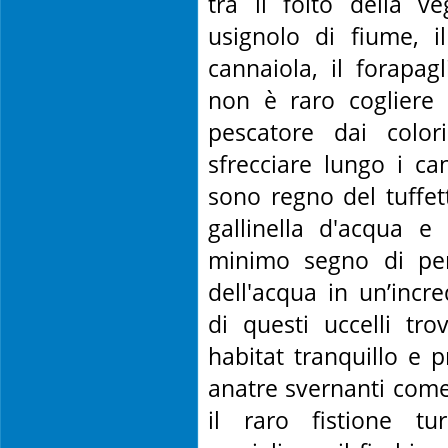
tra il folto della v
usignolo di fiume, i
cannaiola, il forapag
non è raro cogliere 
pescatore dai color
sfrecciare lungo i ca
sono regno del tuffet
gallinella d'acqua e
minimo segno di per
dell'acqua in un’incred
di questi uccelli tr
habitat tranquillo e p
anatre svernanti come
il raro fistione tur