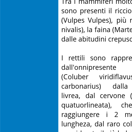
Tra i mammiferi molto
sono presenti il ricci
(Vulpes Vulpes), più
nivalis), la faina (Mart
dalle abitudini crepusc
I rettili sono rappre
dall'onnipresente 
(Coluber viridiflav
carbonarius) dall
livrea, dal cervone 
quatuorlineata), c
raggiungere i 2 me
lungheza, dal raro co