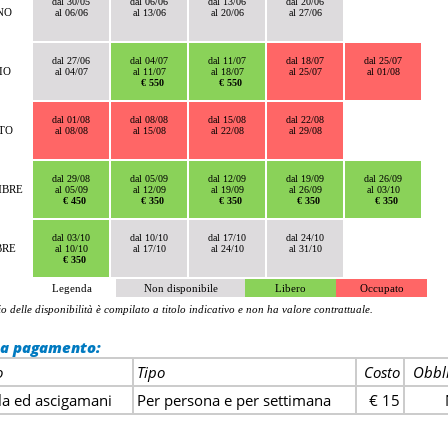
dal 30/05
dal 06/06
dal 13/06
dal 20/06
NO
al 06/06
al 13/06
al 20/06
al 27/06
dal 27/06
dal 04/07
dal 11/07
dal 18/07
dal 25/07
IO
al 04/07
al 11/07
al 18/07
al 25/07
al 01/08
€ 550
€ 550
dal 01/08
dal 08/08
dal 15/08
dal 22/08
TO
al 08/08
al 15/08
al 22/08
al 29/08
dal 29/08
dal 05/09
dal 12/09
dal 19/09
dal 26/09
MBRE
al 05/09
al 12/09
al 19/09
al 26/09
al 03/10
€ 450
€ 350
€ 350
€ 350
€ 350
dal 03/10
dal 10/10
dal 17/10
dal 24/10
BRE
al 10/10
al 17/10
al 24/10
al 31/10
€ 350
Legenda
Non disponibile
Libero
Occupato
io delle disponibilità è compilato a titolo indicativo e non ha valore contrattuale.
i a pagamento:
o
Tipo
Costo
Obbli
la ed ascigamani
Per persona e per settimana
€ 15