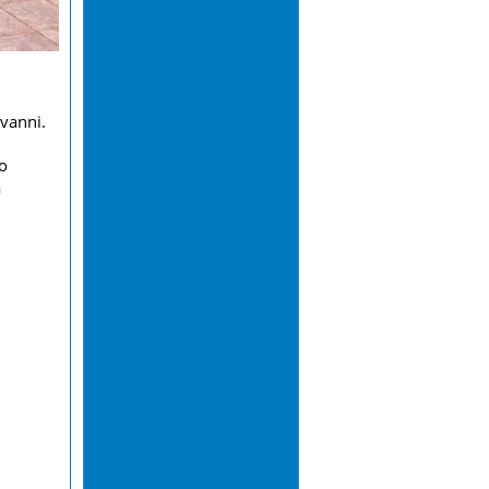
ovanni.
to
a