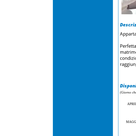
Descriz
Apparta
Perfett
matrimo
condizio
raggiun
Disponi
(Giorno ch
APRI
MAGG