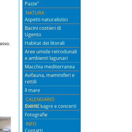
Pazze"
NATURA
Aspetti naturalistici
Bacini costieri di
Ugento
Habitat dei litorali
asso.
Aree umide retrodunali
e ambienti lagunari
Macchia mediterranea
Avifauna, mammiferi e
rettili
Il mare
CALENDARIO
EVENTI
Eventi, sagre e concerti
Fotografie
INFO
Contatti