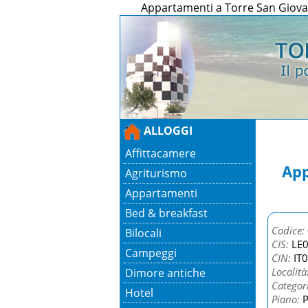
Appartamenti a Torre San Giovan
ALLOGGI
Affittacamere
App
Agriturismo
Appartamenti
Bed & breakfast
Codice:
Bilocali
CIS:
LE0
Campeggi
CIN:
IT
Località
Dimore antiche
Categor
Hotel
Piano:
P