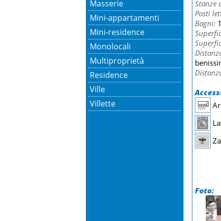
Masserie
Stanze d
Posti let
Mini-appartamenti
Bagni:
Mini-residence
Superfic
Superfic
Monolocali
Distanz
Multiproprietà
benissi
Distanza
Residence
Ville
Accesso
Villette
Ar
La
Za
Foto: