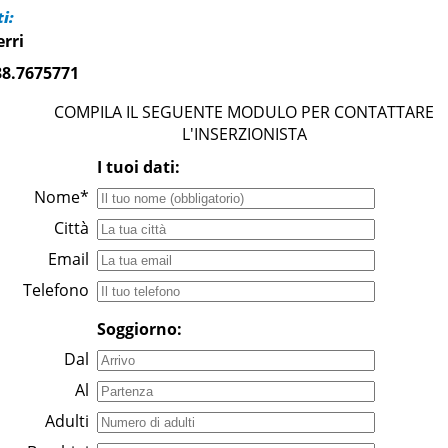
i:
erri
38.7675771
COMPILA IL SEGUENTE MODULO PER CONTATTARE
L'INSERZIONISTA
I tuoi dati:
Nome*
Città
Email
Telefono
Soggiorno:
Dal
Al
Adulti