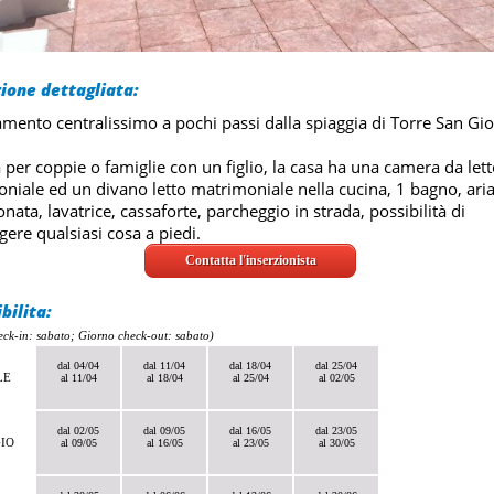
ione dettagliata:
mento centralissimo a pochi passi dalla spiaggia di Torre San Gi
a per coppie o famiglie con un figlio, la casa ha una camera da let
niale ed un divano letto matrimoniale nella cucina, 1 bagno, ari
nata, lavatrice, cassaforte, parcheggio in strada, possibilità di
gere qualsiasi cosa a piedi.
Contatta l'inserzionista
bilita:
eck-in: sabato; Giorno check-out: sabato)
dal 04/04
dal 11/04
dal 18/04
dal 25/04
LE
al 11/04
al 18/04
al 25/04
al 02/05
dal 02/05
dal 09/05
dal 16/05
dal 23/05
IO
al 09/05
al 16/05
al 23/05
al 30/05