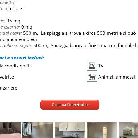
a letto:
1
to:
da 1 a 3
1
ie:
35 mq
e esterna:
0 mq
a dal mare:
500 m, La spiaggia si trova a circa 500 metri e si può
mo andare a piedi
 dalla spiaggia:
500 m, Spiaggia bianca e finissima con fondale b
ri e servizi inclusi:
ia condizionata
TV
vatrice
Animali ammessi
nzariere
Contatta l'inserzionista