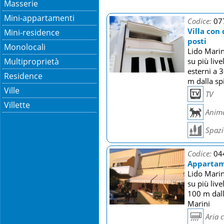
Masserie
Mini-appartamenti
Codice:
07
Villa co
Mini-residence
posti
Monolocali
Lido Marin
Multiproprietà
su più live
esterni a 
Residence
m dalla sp
Ville
TV
Villette
Anima
Spazi 
Codice:
04
Appartame
Lido Marin
su più live
100 m dall
Marini
Aria 