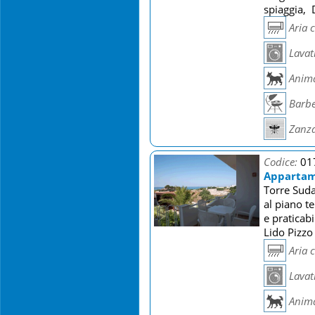
spiaggia, 
Aria 
Lavat
Anima
Barb
Zanza
Codice:
01
Appartam
Torre Suda
al piano t
e praticab
Lido Pizzo
Aria 
Lavat
Anima