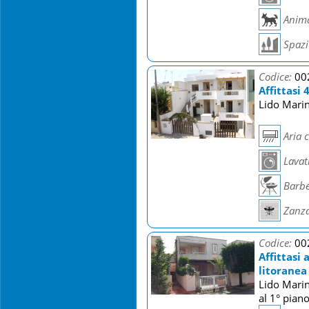
Anima
Spazi 
Codice:
00
Affittasi
Lido Marin
Aria 
Lavat
Barb
Zanza
Codice:
00
Affittasi
litoranea
Lido Marin
al 1° pian