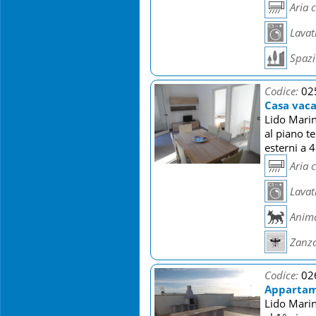
Aria 
Lavat
Spazi 
Codice:
02
Casa vaca
Lido Marin
al piano t
esterni a 
Aria 
Lavat
Anima
Zanza
Codice:
02
Appartame
Lido Marin