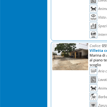
Lavat
Anima
Vista
Spazi 
Inter
Codice:
05
Villetta 
Marina di A
al piano t
scoglio
Aria 
Lavat
Anima
Barb
Zanza