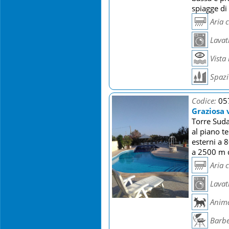
spiagge di
Aria 
Lavat
Vista
Spazi 
Codice:
05
Graziosa 
Torre Suda
al piano t
esterni a 
a 2500 m d
Aria 
Lavat
Anima
Barb