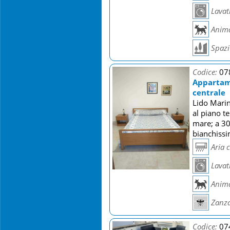
Lavat
Anima
Spazi 
Codice:
07
Appartame
centrale
Lido Marin
al piano t
mare; a 30
bianchiss
Aria 
Lavat
Anima
Zanza
Codice:
07