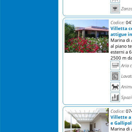
Zanza
Codice:
04
Villetta 
attigue i
Marina di A
al piano t
esterni a 
2500 m dal
Aria 
Lavat
Anima
Spazi 
Codice:
07
Villette 
e Gallipol
Marina di A