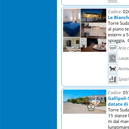
Codice:
02
Le Bianc
Torre Suda
al piano t
esterni a 
spiaggia, 
Aria 
Lavat
Anima
Spazi 
Codice:
05
Gallipoli-
dotate di
Torre Suda
15 stanze 
m dal mare
lungomare 