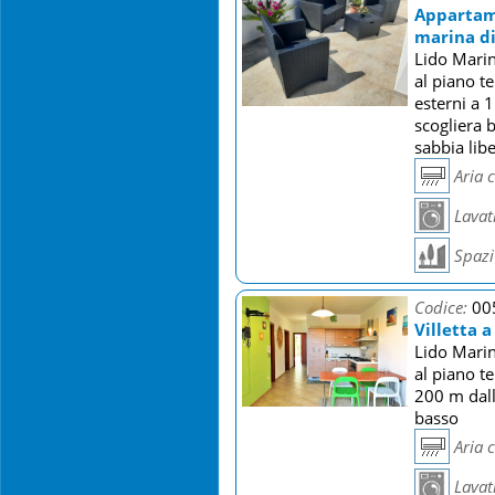
Appartame
marina di
Lido Marin
al piano t
esterni a 
scogliera 
sabbia libe
Aria 
Lavat
Spazi 
Codice:
00
Villetta 
Lido Marin
al piano t
200 m dall
basso
Aria 
Lavat