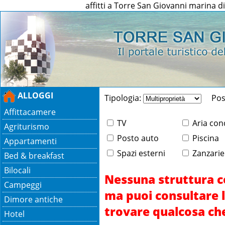
affitti a Torre San Giovanni marina di
ALLOGGI
Tipologia:
Posti
Affittacamere
TV
Aria con
Agriturismo
Posto auto
Piscina
Appartamenti
Spazi esterni
Zanzarie
Bed & breakfast
Bilocali
Nessuna struttura co
Campeggi
ma puoi consultare l
Dimore antiche
trovare qualcosa ch
Hotel