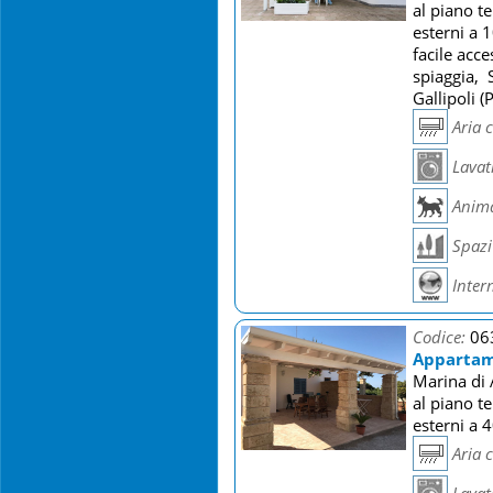
al piano t
esterni a 
facile acc
spiaggia, 
Gallipoli (
Aria 
Lavat
Anima
Spazi 
Inter
Codice:
06
Apparta
Marina di A
al piano t
esterni a 
Aria 