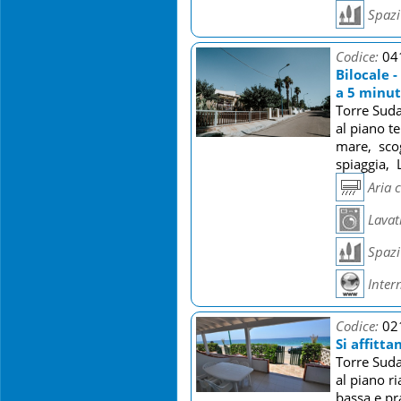
Spazi 
Codice:
04
Bilocale 
a 5 minuti
Torre Suda
al piano t
mare, scog
spiaggia, L
Aria 
Lavat
Spazi 
Inter
Codice:
02
Si affitt
Torre Suda
al piano r
bassa e pr