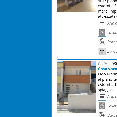
al 1° pian
esterni a 
mare limpi
attrezzata
Aria 
Lavat
Barb
Zanza
Codice:
03
Casa vaca
Lido Marin
al piano t
esterni a 
spiaggia, 
Aria 
Lavat
Barb