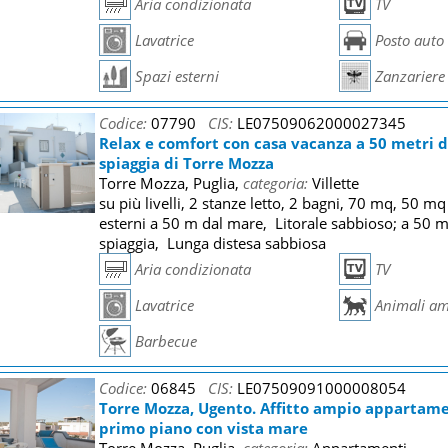
Aria condizionata
TV
Lavatrice
Posto auto
Spazi esterni
Zanzariere
Codice:
07790
CIS:
LE07509062000027345
Relax e comfort con casa vacanza a 50 metri d
spiaggia di Torre Mozza
Torre Mozza, Puglia,
categoria:
Villette
su più livelli, 2 stanze letto, 2 bagni, 70 mq, 50 mq
esterni a 50 m dal mare, Litorale sabbioso; a 50 m
spiaggia, Lunga distesa sabbiosa
Aria condizionata
TV
Lavatrice
Animali am
Barbecue
Codice:
06845
CIS:
LE07509091000008054
Torre Mozza, Ugento. Affitto ampio appartame
primo piano con vista mare