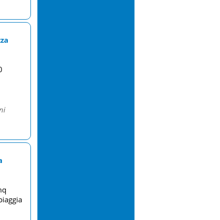
zza
0
ni
a
mq
piaggia