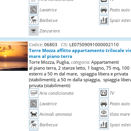
Lavatrice
Posto auto
Barbecue
Spazi ester
Zanzariere
Codice:
06803
CIS:
LE07509091000002110
Torre Mozza affitto appartamento trilocale vi
mare al piano terra
Torre Mozza, Puglia,
categoria:
Appartamenti
al piano terra, 2 stanze letto, 1 bagno, 75 mq, 10
esterni a 50 m dal mare, spiaggia libera e privata
(stabilimenti); a 50 m dalla spiaggia, spiaggia liber
privata (stabilimenti)
Aria condizionata
TV
Lavatrice
Posto auto
Animali ammessi
Vista mare
Barbecue
Spazi ester