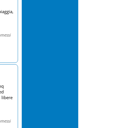
piaggia,
messi
mq
ed
 libere
messi