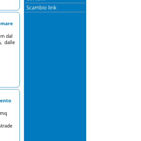
Scambio link
l mare
0 m dal
, dalle
gento
0 mq
strade