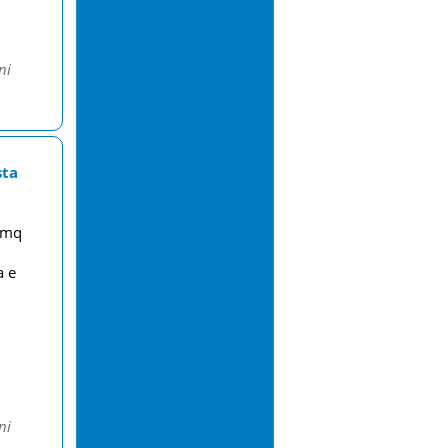
ni
sta
0 mq
a e
ni