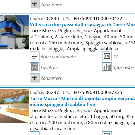
Zanzariere
Codice:
07840
CIS:
LE07509091000070422
Villetta a due passi dalla spiaggia di Torre Mo
Torre Mozza, Puglia,
categoria:
Appartamenti
al 1° piano, 2 stanze letto, 1 bagno, 40 mq, 50 mq
esterni a 150 m dal mare, Spiaggia sabbiosa; a 15
m dalla spiaggia, Ampia spiaggia sabbiosa
Aria condizionata
TV
Lavatrice
Spazi ester
Zanzariere
Codice:
06237
CIS:
LE07509091000037335
Torre Mozza - Marina di Ugento ampia verand
vicino spiaggia di sabbia fine
Torre Mozza, Puglia,
categoria:
Appartamenti
al piano terra, 2 stanze letto, 1 bagno, 50 mq, 95 
esterni a 100 m dal mare; a 80 m dalla spiaggia, s
di sabbia chiara e fine