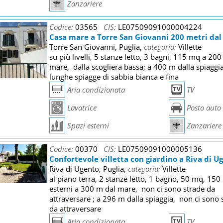
Zanzariere
Codice:
03565
CIS:
LE07509091000004224
Casa mare a Torre San Giovanni 200 metri da
Torre San Giovanni, Puglia,
categoria:
Villette
su più livelli, 5 stanze letto, 3 bagni, 115 mq a 20
mare, dalla scogliera bassa; a 400 m dalla spiaggia
lunghe spiagge di sabbia bianca e fina
Aria condizionata
TV
Lavatrice
Posto auto
Spazi esterni
Zanzariere
Codice:
00370
CIS:
LE07509091000005136
Confortevole villetta con giardino a Riva di U
Riva di Ugento, Puglia,
categoria:
Villette
al piano terra, 2 stanze letto, 1 bagno, 50 mq, 15
esterni a 300 m dal mare, non ci sono strade da
attraversare ; a 296 m dalla spiaggia, non ci sono 
da attraversare
Aria condizionata
TV