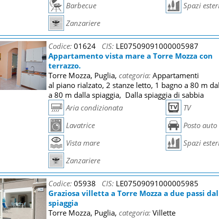
Barbecue
Spazi ester
Zanzariere
Codice:
01624
CIS:
LE07509091000005987
Appartamento vista mare a Torre Mozza con
terrazzo.
Torre Mozza, Puglia,
categoria:
Appartamenti
al piano rialzato, 2 stanze letto, 1 bagno a 80 m da
a 80 m dalla spiaggia, Dalla spiaggia di sabbia
Aria condizionata
TV
Lavatrice
Posto auto
Vista mare
Spazi ester
Zanzariere
Codice:
05938
CIS:
LE07509091000005985
Graziosa villetta a Torre Mozza a due passi dal
spiaggia
Torre Mozza, Puglia,
categoria:
Villette