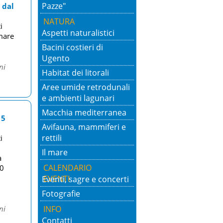
Pazze"
 dal
NATURA
i
Aspetti naturalistici
 mare
Bacini costieri di
Ugento
ni
Habitat dei litorali
Aree umide retrodunali
e ambienti lagunari
Macchia mediterranea
 5
Avifauna, mammiferi e
rettili
i
Il mare
a
CALENDARIO
00
EVENTI
Eventi, sagre e concerti
Fotografie
ni
INFO
Contatti