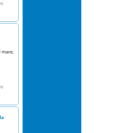
ni
l mare;
ni
la