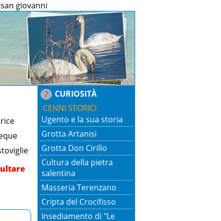
e san giovanni
CURIOSITÀ
CENNI STORICI
Ugento e la sua storia
rice
Grotta Artanisi
eque
Grotta Don Cirillo
toviglie
Cultura della pietra
sultare
salentina
Masseria Terenzano
Cripta del Crocifisso
Insediamento di "Le