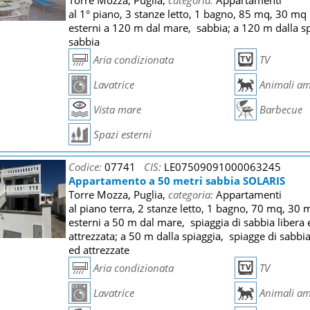
Torre Mozza, Puglia,
categoria:
Appartamenti
al 1° piano, 3 stanze letto, 1 bagno, 85 mq, 30 mq
esterni a 120 m dal mare, sabbia; a 120 m dalla s
sabbia
Aria condizionata
TV
Lavatrice
Animali am
Vista mare
Barbecue
Spazi esterni
Codice:
07741
CIS:
LE07509091000063245
Appartamento a 50 metri sabbia SOLARIS
Torre Mozza, Puglia,
categoria:
Appartamenti
al piano terra, 2 stanze letto, 1 bagno, 70 mq, 30 
esterni a 50 m dal mare, spiaggia di sabbia libera 
attrezzata; a 50 m dalla spiaggia, spiagge di sabbia
ed attrezzate
Aria condizionata
TV
Lavatrice
Animali am