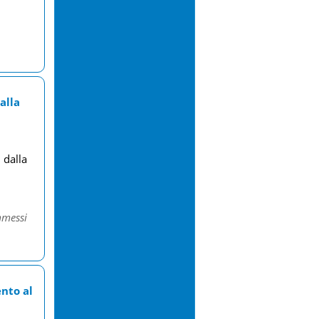
alla
 dalla
messi
nto al