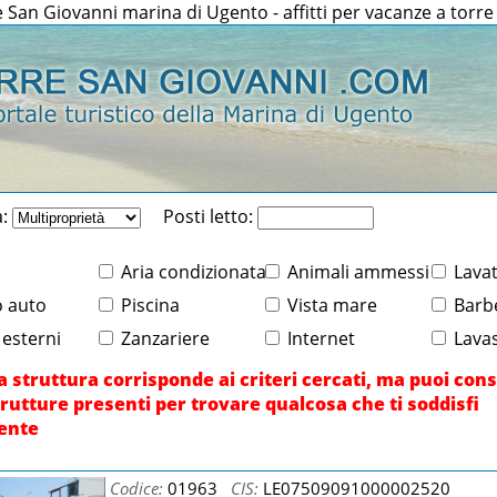
re San Giovanni marina di Ugento - affitti per vacanze a torr
a:
Posti letto:
Aria condizionata
Animali ammessi
Lavat
 auto
Piscina
Vista mare
Barb
 esterni
Zanzariere
Internet
Lavas
 struttura corrisponde ai criteri cercati, ma puoi con
trutture presenti per trovare qualcosa che ti soddisfi
ente
Codice:
01963
CIS:
LE07509091000002520