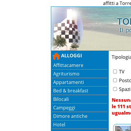
affitti a Tor
ALLOGGI
Tipologi
Affittacamere
TV
Agriturismo
Posto
Appartamenti
Spazi
Bed & breakfast
Bilocali
Nessuna
le 111 s
Campeggi
ugualm
Dimore antiche
Hotel