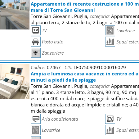
Appartamento di recente costruzione a 100 m
mare di Torre San Giovanni
Torre San Giovanni, Puglia,
categoria:
Appartament
al piano terra, 2 stanze letto, 2 bagni a 100 m dal
TV
Lavatrice
Posto auto
Spazi ester
Zanzariere
Codice:
07467
CIS:
LE07509091000016029
Ampia e luminosa casa vacanze in centro ed a
minuti a piedi dalle spiagge
Torre San Giovanni, Puglia,
categoria:
Appartament
al 1° piano, 3 stanze letto, 3 bagni, 90 mq, 90 mq
esterni a 400 m dal mare, spiagge di soffice sabbi
bianca e dorata ed acque limpide e cristalline; a 4
m dalla spiaggia
Aria condizionata
TV
Lavatrice
Spazi ester